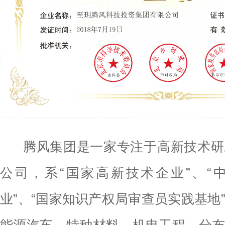
腾风集团是一家专注于高新技术研
公司，系“国家高新技术企业”、“
业”、“国家知识产权局审查员实践基地
能源汽车、特种材料、机电工程、分