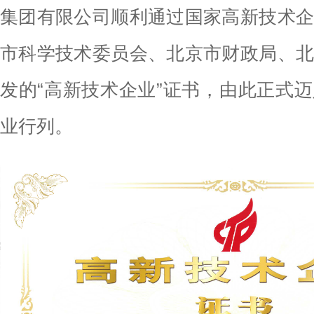
集团有限公司顺利通过国家高新技术
市科学技术委员会、北京市财政局、
发的“高新技术企业”证书，由此正式
业行列。