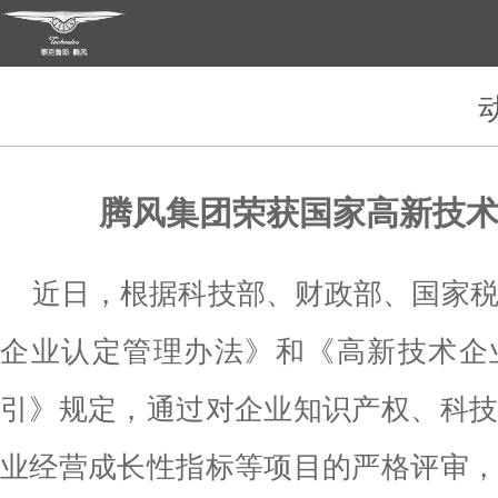
腾风集团荣获国家高新技
近日，根据科技部、财政部、国家税
企业认定管理办法》和《高新技术企
引》规定，通过对企业知识产权、科
业经营成长性指标等项目的严格评审